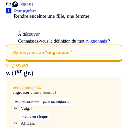
FR
[ɑ̃gʀose]
1
Terme populaire.
Rendre enceinte une fille, une femme.
À découvrir
Connaissez-vous la définition du mot
avignonnais
?
Synonymes de
“engrosser“
engrosser
er
v. (1
gr.)
Sens principaux
engrosser
[…une femme]
mettre enceinte
faire un enfant à
↪
[Vulg.]
mettre en cloque
↪
[African.]