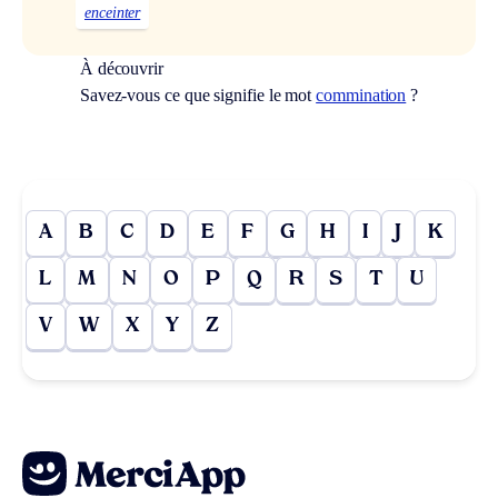
enceinter
À découvrir
Savez-vous ce que signifie le mot
commination
?
A
B
C
D
E
F
G
H
I
J
K
L
M
N
O
P
Q
R
S
T
U
V
W
X
Y
Z