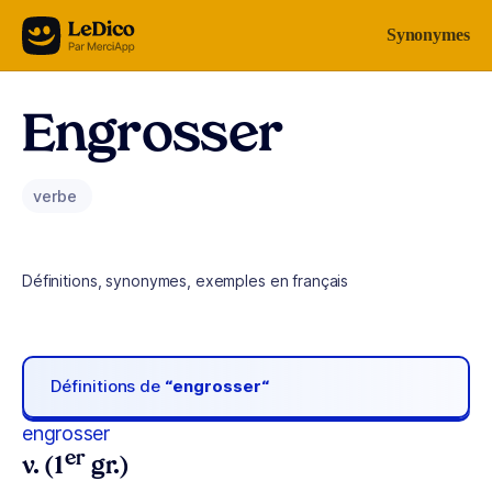
Aller au contenu
Synonymes
Engrosser
verbe
Définitions, synonymes, exemples en français
Définitions de
“engrosser“
engrosser
er
v. (1
gr.)