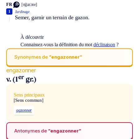
FR
[ɑ̃gazɔne]
1
Jardinage.
Semer, garnir un terrain de gazon.
À découvrir
Connaissez-vous la définition du mot
déclinaison
?
Synonymes de
“engazonner“
engazonner
er
v. (1
gr.)
Sens principaux
[Sens commun]
gazonner
Antonymes de
“engazonner“