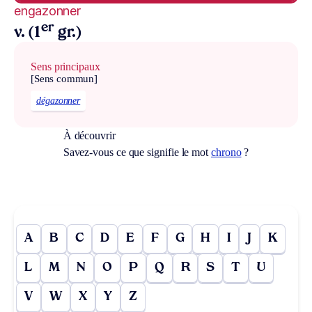
engazonner
er
v. (1
gr.)
Sens principaux
[Sens commun]
dégazonner
À découvrir
Savez-vous ce que signifie le mot
chrono
?
A
B
C
D
E
F
G
H
I
J
K
L
M
N
O
P
Q
R
S
T
U
V
W
X
Y
Z