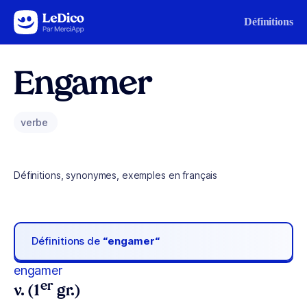
Aller au contenu
Définitions
Engamer
verbe
Définitions, synonymes, exemples en français
Définitions de
“engamer“
engamer
er
v. (1
gr.)