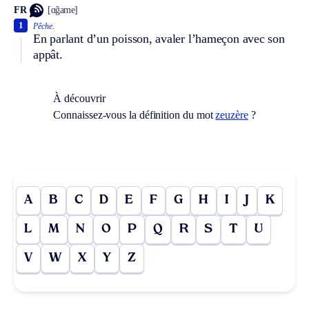
FR
[ɑ̃game]
1
Pêche.
En parlant d’un poisson, avaler l’hameçon avec son
appât.
À découvrir
Connaissez-vous la définition du mot
zeuzère
?
A
B
C
D
E
F
G
H
I
J
K
L
M
N
O
P
Q
R
S
T
U
V
W
X
Y
Z