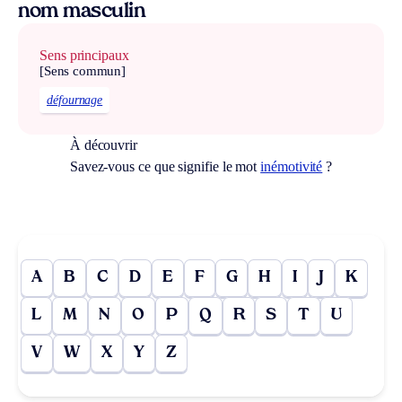
nom masculin
Sens principaux
[Sens commun]
défournage
À découvrir
Savez-vous ce que signifie le mot
inémotivité
?
A
B
C
D
E
F
G
H
I
J
K
L
M
N
O
P
Q
R
S
T
U
V
W
X
Y
Z