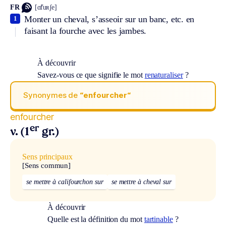
FR
[ɑ̃fuʀʃe]
Monter un cheval, s’asseoir sur un banc, etc. en
1
faisant la fourche avec les jambes.
À découvrir
Savez-vous ce que signifie le mot
renaturaliser
?
Synonymes de
“enfourcher“
enfourcher
er
v. (1
gr.)
Sens principaux
[Sens commun]
se mettre à califourchon sur
se mettre à cheval sur
À découvrir
Quelle est la définition du mot
tartinable
?