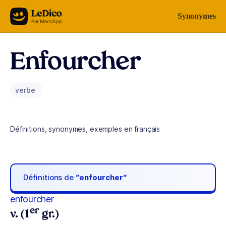
Aller au contenu
Synonymes
Enfourcher
verbe
Définitions, synonymes, exemples en français
Définitions de
“enfourcher“
enfourcher
er
v. (1
gr.)