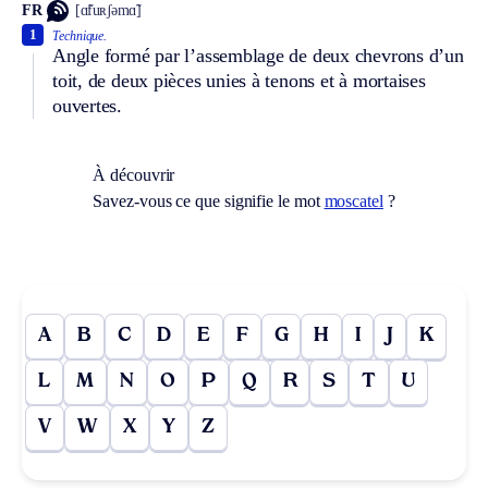
FR
[ɑ̃fuʀʃəmɑ̃]
1
Technique.
Angle formé par l’assemblage de deux chevrons d’un
toit, de deux pièces unies à tenons et à mortaises
ouvertes.
À découvrir
Savez-vous ce que signifie le mot
moscatel
?
A
B
C
D
E
F
G
H
I
J
K
L
M
N
O
P
Q
R
S
T
U
V
W
X
Y
Z