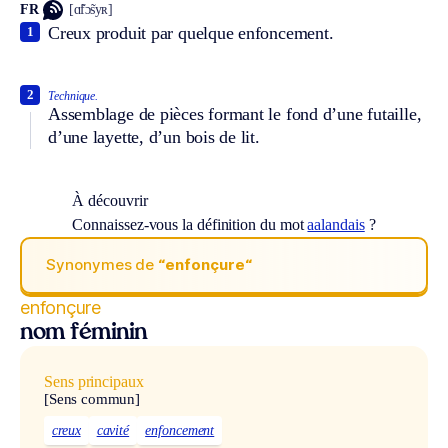
FR
[ɑ̃fɔ̃syʀ]
Creux produit par quelque enfoncement.
1
2
Technique.
Assemblage de pièces formant le fond d’une futaille,
d’une layette, d’un bois de lit.
À découvrir
Connaissez-vous la définition du mot
aalandais
?
Synonymes de
“enfonçure“
enfonçure
nom féminin
Sens principaux
[Sens commun]
creux
cavité
enfoncement