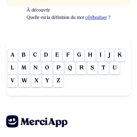
À découvrir
Quelle est la définition du mot
cérébraliser
?
A
B
C
D
E
F
G
H
I
J
K
L
M
N
O
P
Q
R
S
T
U
V
W
X
Y
Z