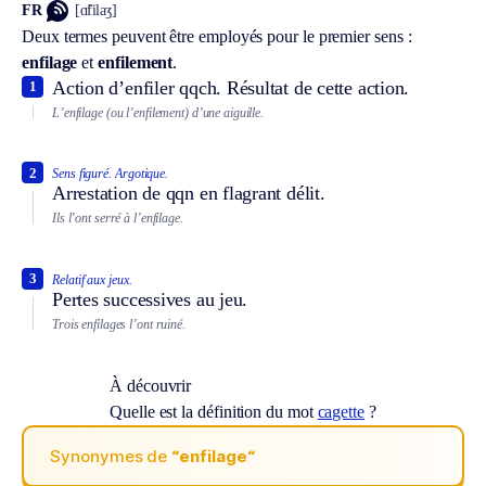
FR
[ɑ̃filaʒ]
Deux termes peuvent être employés pour le premier sens :
enfilage
et
enfilement
.
Action d’enfiler qqch. Résultat de cette action.
1
L’enfilage (ou l’enfilement) d’une aiguille.
2
Sens figuré.
Argotique.
Arrestation de qqn en flagrant délit.
Ils l’ont serré à l’enfilage.
3
Relatif aux jeux.
Pertes successives au jeu.
Trois enfilages l’ont ruiné.
À découvrir
Quelle est la définition du mot
cagette
?
Synonymes de
“enfilage“