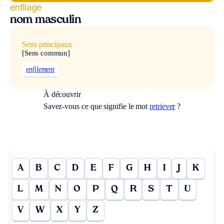
enfilage
nom masculin
Sens principaux
[Sens commun]
enfilement
À découvrir
Savez-vous ce que signifie le mot
retriever
?
A
B
C
D
E
F
G
H
I
J
K
L
M
N
O
P
Q
R
S
T
U
V
W
X
Y
Z