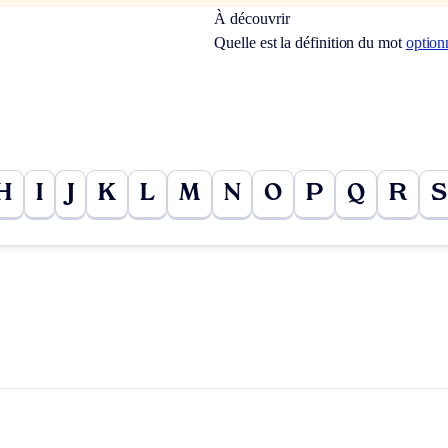
À découvrir
Quelle est la définition du mot
option
H
I
J
K
L
M
N
O
P
Q
R
S