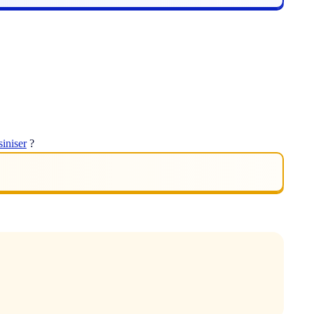
siniser
?