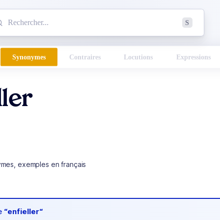
mmencez à chercher un mot dans le dictionnaire :
S
esults found.
Synonymes
Contraires
Locutions
Expressions
ller
ymes, exemples en français
de
“enfieller“