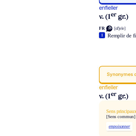
enfieller
er
v. (1
gr.)
FR
[ɑ̃fjele]
Remplir de fi
1
Synonymes 
enfieller
er
v. (1
gr.)
Sens principau
[Sens commun]
empoisonner