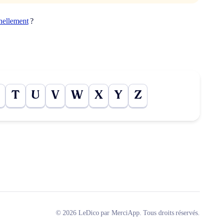
nellement
?
T
U
V
W
X
Y
Z
© 2026 LeDico par MerciApp. Tous droits réservés.