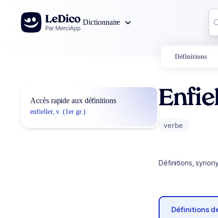
Aller au contenu
Co
Dictionnaire
0
r
Définitions
Enfie
Accès rapide aux définitions
enfieller, v. (1er gr.)
verbe
Définitions, synon
Définitions 