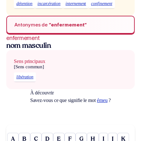
détention
incarcération
internement
confinement
Antonymes de
“enfermement“
enfermement
nom masculin
Sens principaux
[Sens commun]
libération
À découvrir
Savez-vous ce que signifie le mot
émeu
?
A
B
C
D
E
F
G
H
I
J
K