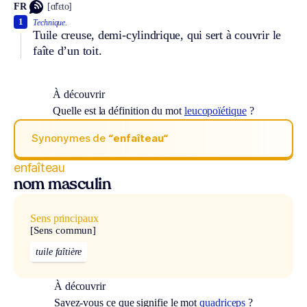
FR
[ɑ̃fɛto]
1
Technique.
Tuile creuse, demi-cylindrique, qui sert à couvrir le
faîte d’un toit.
À découvrir
Quelle est la définition du mot
leucopoïétique
?
Synonymes de
“enfaîteau“
enfaîteau
nom masculin
Sens principaux
[Sens commun]
tuile faîtière
À découvrir
Savez-vous ce que signifie le mot
quadriceps
?