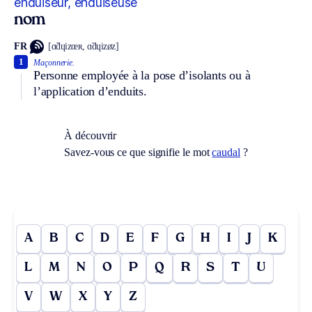
enduiseur, enduiseuse
nom
FR
[ɑ̃dɥizœʀ, ɑ̃dɥizøz]
1
Maçonnerie.
Personne employée à la pose d’isolants ou à
l’application d’enduits.
À découvrir
Savez-vous ce que signifie le mot
caudal
?
A
B
C
D
E
F
G
H
I
J
K
L
M
N
O
P
Q
R
S
T
U
V
W
X
Y
Z