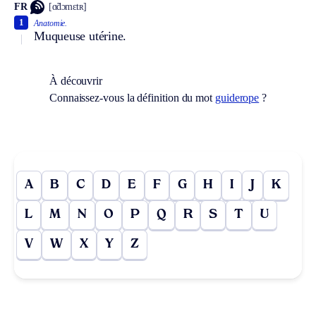
FR
[ɑ̃dɔmɛtʀ]
1
Anatomie.
Muqueuse utérine.
À découvrir
Connaissez-vous la définition du mot
guiderope
?
A
B
C
D
E
F
G
H
I
J
K
L
M
N
O
P
Q
R
S
T
U
V
W
X
Y
Z