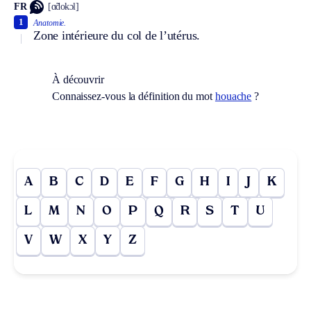
FR
[ɑ̃dokɔl]
1
Anatomie.
Zone intérieure du col de l’utérus.
À découvrir
Connaissez-vous la définition du mot
houache
?
A
B
C
D
E
F
G
H
I
J
K
L
M
N
O
P
Q
R
S
T
U
V
W
X
Y
Z