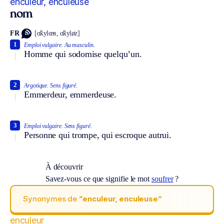
enculeur, enculeuse
nom
FR
[ɑ̃kylœʀ, ɑ̃kyløz]
1
Emploi vulgaire.
Au masculin.
Homme qui sodomise quelqu’un.
2
Argotique.
Sens figuré.
Emmerdeur, emmerdeuse.
3
Emploi vulgaire.
Sens figuré.
Personne qui trompe, qui escroque autrui.
À découvrir
Savez-vous ce que signifie le mot
soufrer
?
Synonymes de
“enculeur, enculeuse“
enculeur