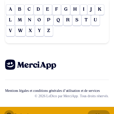
A
B
C
D
E
F
G
H
I
J
K
L
M
N
O
P
Q
R
S
T
U
V
W
X
Y
Z
Mentions légales et conditions générales d’utilisation et de services
© 2026 LeDico par MerciApp. Tous droits réservés.