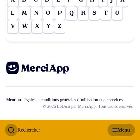
A
B
C
D
E
F
G
H
I
J
K
L
M
N
O
P
Q
R
S
T
U
V
W
X
Y
Z
Mentions légales et conditions générales d’utilisation et de services
© 2026 LeDico par MerciApp. Tous droits réservés.
Rechercher
Menu