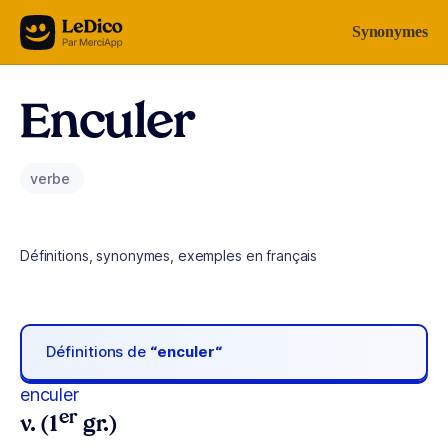
Aller au contenu
Synonymes
Enculer
verbe
Définitions, synonymes, exemples en français
Définitions de
“enculer“
enculer
er
v. (1
gr.)