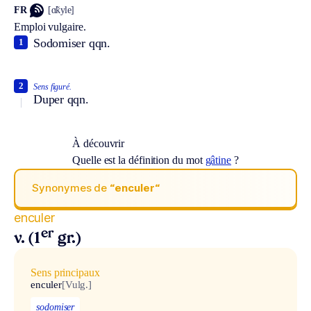
FR
[ɑ̃kyle]
Emploi vulgaire.
Sodomiser qqn.
1
2
Sens figuré.
Duper qqn.
À découvrir
Quelle est la définition du mot
gâtine
?
Synonymes de
“enculer“
enculer
er
v. (1
gr.)
Sens principaux
enculer
[Vulg.]
sodomiser