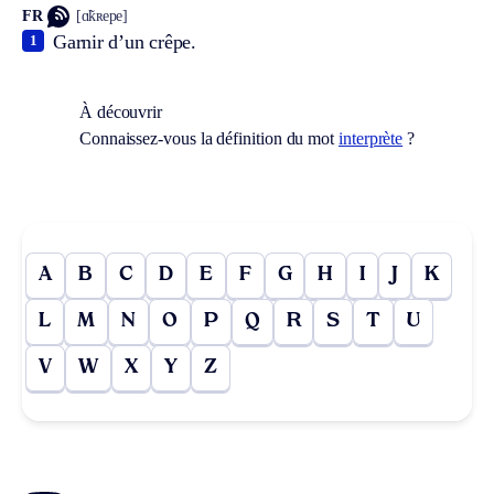
FR
[ɑ̃kʀepe]
Garnir d’un crêpe.
1
À découvrir
Connaissez-vous la définition du mot
interprète
?
A
B
C
D
E
F
G
H
I
J
K
L
M
N
O
P
Q
R
S
T
U
V
W
X
Y
Z