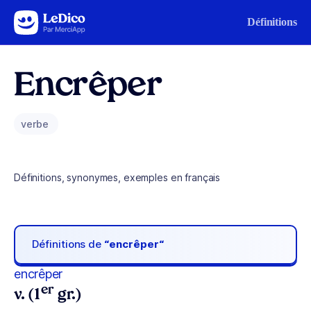
Aller au contenu
Définitions
Encrêper
verbe
Définitions, synonymes, exemples en français
Définitions de
“encrêper“
encrêper
er
v. (1
gr.)