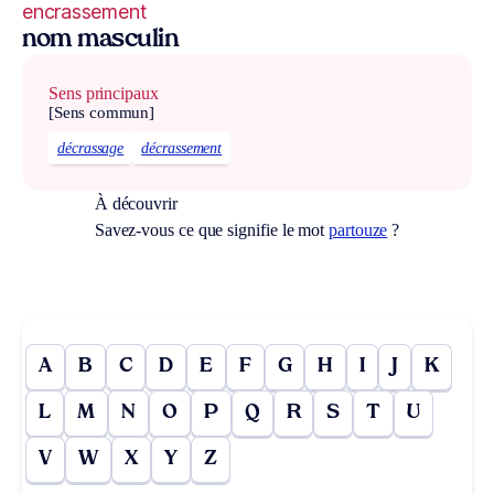
encrassement
nom masculin
Sens principaux
[Sens commun]
décrassage
décrassement
À découvrir
Savez-vous ce que signifie le mot
partouze
?
A
B
C
D
E
F
G
H
I
J
K
L
M
N
O
P
Q
R
S
T
U
V
W
X
Y
Z