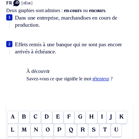
FR
[ɑ̃kuʀ]
Deux graphies sont admises :
en-cours
ou
encours
.
Dans une entreprise, marchandises en cours de
1
production.
Effets remis à une banque qui ne sont pas encore
2
arrivés à échéance.
À découvrir
Savez-vous ce que signifie le mot
rétenteur
?
A
B
C
D
E
F
G
H
I
J
K
L
M
N
O
P
Q
R
S
T
U