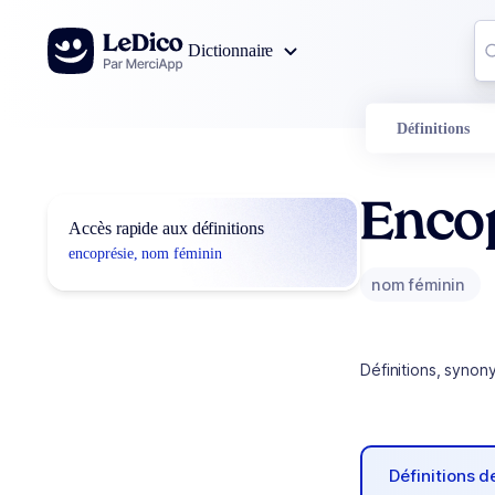
Aller au contenu
Co
Dictionnaire
0
r
Définitions
Enco
Accès rapide aux définitions
encoprésie, nom féminin
nom féminin
Définitions, synon
Définitions 