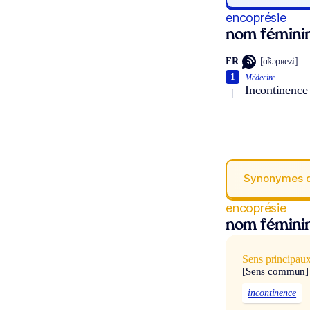
encoprésie
nom fémini
FR
[ɑ̃kɔpʀezi]
1
Médecine.
Incontinence 
Synonymes 
encoprésie
nom fémini
Sens principau
[Sens commun]
incontinence