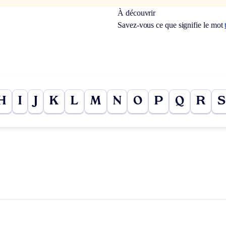
À découvrir
Savez-vous ce que signifie le mot
H
I
J
K
L
M
N
O
P
Q
R
S