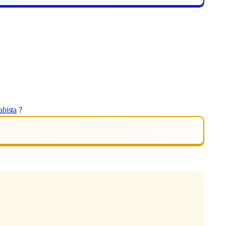
abista
?