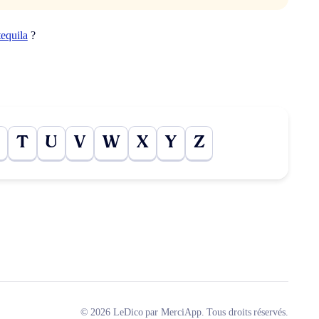
tequila
?
T
U
V
W
X
Y
Z
© 2026 LeDico par MerciApp. Tous droits réservés.