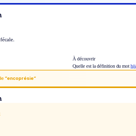
n
fécale.
À découvrir
Quelle est la définition du mot
hij
de
“encoprésie“
n
x