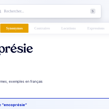
mmencez à chercher un mot dans le dictionnaire :
S
esults found.
Synonymes
Contraires
Locutions
Expressions
présie
ymes, exemples en français
de
“encoprésie“