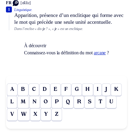
FR
[ɑ̃kliz]
1
Linguistique.
Apparition, présence d’un enclitique qui forme avec
le mot qui précède une seule unité accentuelle.
Dans l’enclise « dis
-je
? », «
je
» est un enclitique.
À découvrir
Connaissez-vous la définition du mot
arcane
?
A
B
C
D
E
F
G
H
I
J
K
L
M
N
O
P
Q
R
S
T
U
V
W
X
Y
Z