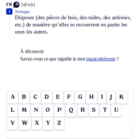
FR
[ɑ̃ʃvoʃe]
1
Technique.
Disposer (des pièces de bois, des tuiles, des ardoises,
etc.) de manière qu’elles se recouvrent en partie les
unes les autres.
À découvrir
Savez-vous ce que signifie le mot
musicothérapie
?
A
B
C
D
E
F
G
H
I
J
K
L
M
N
O
P
Q
R
S
T
U
V
W
X
Y
Z