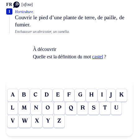
FR
[ɑ̃ʃose]
1
Horticulture.
Couvrir le pied d’une plante de terre, de paille, de
fumier.
Enchausser un abricotier, un camélia.
À découvrir
Quelle est la définition du mot
castel
?
A
B
C
D
E
F
G
H
I
J
K
L
M
N
O
P
Q
R
S
T
U
V
W
X
Y
Z