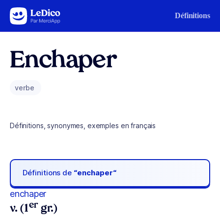
Aller au contenu
Définitions
Enchaper
verbe
Définitions, synonymes, exemples en français
Définitions de
“enchaper“
enchaper
er
v. (1
gr.)