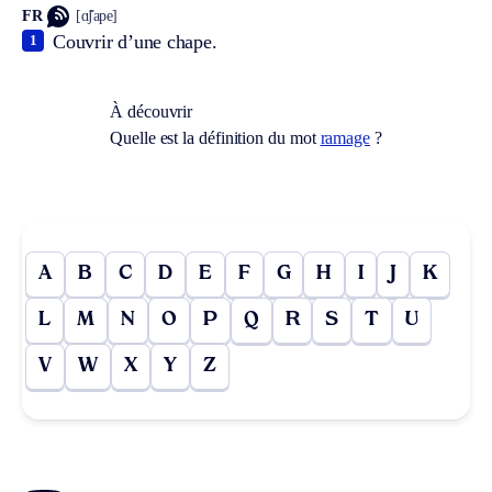
FR
[ɑ̃ʃape]
Couvrir d’une chape.
1
À découvrir
Quelle est la définition du mot
ramage
?
A
B
C
D
E
F
G
H
I
J
K
L
M
N
O
P
Q
R
S
T
U
V
W
X
Y
Z