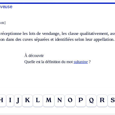
aveuse
avøz]
réceptionne les lots de vendange, les classe qualitativement, ass
tion dans des cuves séparées et identifiées selon leur appellation.
À découvrir
Quelle est la définition du mot
sultanine
?
H
I
J
K
L
M
N
O
P
Q
R
S