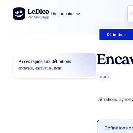
Aller au contenu
Co
Dictionnaire
0
r
Définitions
Enca
Accès rapide aux définitions
encaveur, encaveuse, nom
nom
Définitions, synon
Définitions 