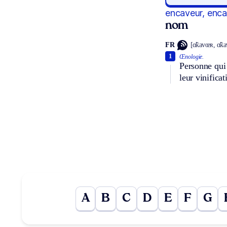
encaveur, enc
nom
FR
[ɑ̃kavœʀ, ɑ̃k
1
Œnologie.
Personne qui 
leur vinifica
A
B
C
D
E
F
G