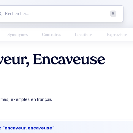
mmencez à chercher un mot dans le dictionnaire :
S
esults found.
Synonymes
Contraires
Locutions
Expressions
veur, Encaveuse
ymes, exemples en français
de
“encaveur, encaveuse“