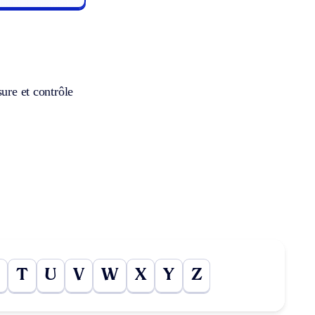
ure et contrôle
T
U
V
W
X
Y
Z