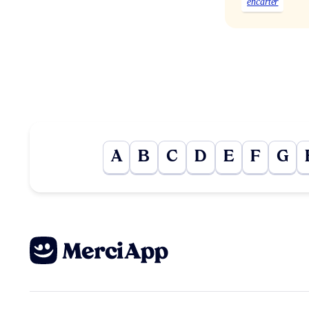
encarter
A
B
C
D
E
F
G