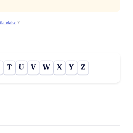
ïlandaise
?
T
U
V
W
X
Y
Z