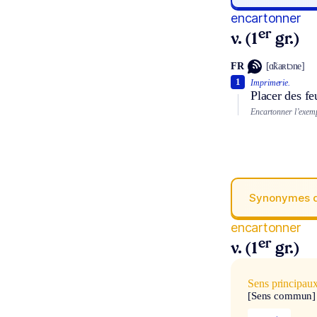
encartonner
er
v. (1
gr.)
FR
[ɑ̃kaʀtɔne]
1
Imprimerie.
Placer des fe
Encartonner l’exemp
Synonymes 
encartonner
er
v. (1
gr.)
Sens principau
[Sens commun]