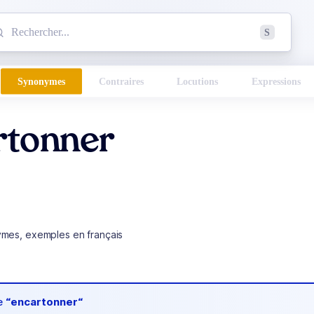
mmencez à chercher un mot dans le dictionnaire :
S
esults found.
Synonymes
Contraires
Locutions
Expressions
rtonner
ymes, exemples en français
de
“encartonner“