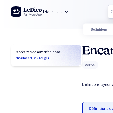
Aller au contenu
Co
Dictionnaire
0
r
Définitions
Enca
Accès rapide aux définitions
encartonner, v. (1er gr.)
verbe
Définitions, synon
Définitions 