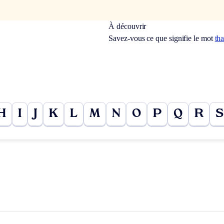
À découvrir
Savez-vous ce que signifie le mot
tha
H
I
J
K
L
M
N
O
P
Q
R
S