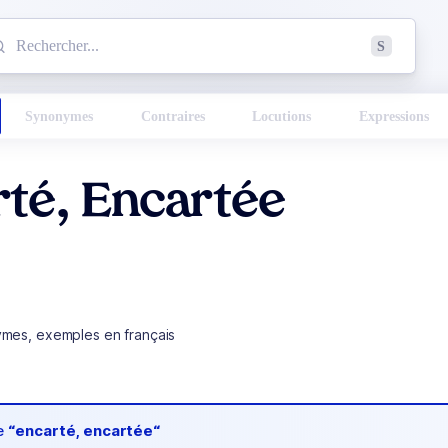
mmencez à chercher un mot dans le dictionnaire :
S
esults found.
Synonymes
Contraires
Locutions
Expressions
té, Encartée
ymes, exemples en français
de
“encarté, encartée“