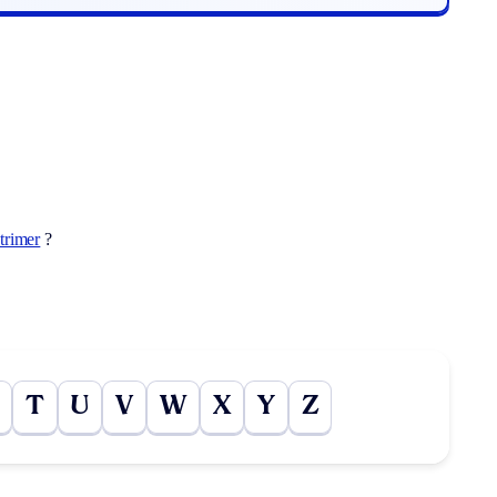
trimer
?
T
U
V
W
X
Y
Z