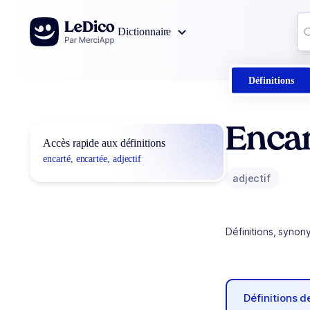
Aller au contenu
Co
Dictionnaire
0
r
Définitions
Encar
Accès rapide aux définitions
encarté, encartée, adjectif
adjectif
Définitions, synon
Définitions 