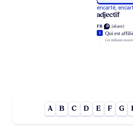
encarté, encar
adjectif
FR
[ɑ̃kaʀte]
Qui est affili
1
Les militants encart
A
B
C
D
E
F
G