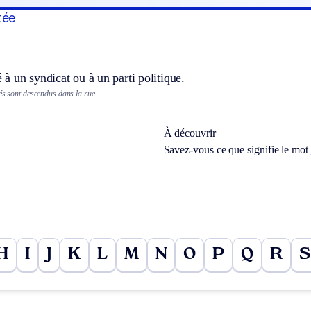
tée
é à un syndicat ou à un parti politique.
és sont descendus dans la rue.
À découvrir
Savez-vous ce que signifie le mot
H
I
J
K
L
M
N
O
P
Q
R
S