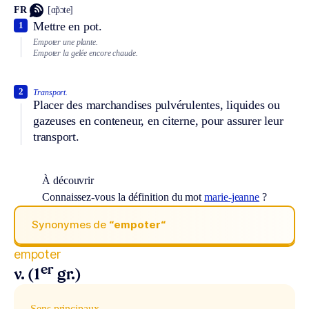
FR
[ɑ̃pɔte]
Mettre en pot.
1
Empoter une plante.
Empoter la gelée encore chaude.
2
Transport.
Placer des marchandises pulvérulentes, liquides ou
gazeuses en conteneur, en citerne, pour assurer leur
transport.
À découvrir
Connaissez-vous la définition du mot
marie-jeanne
?
Synonymes de
“empoter“
empoter
er
v. (1
gr.)
Sens principaux