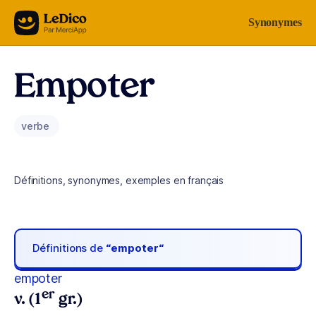
Aller au contenu
Synonymes
Empoter
verbe
Définitions, synonymes, exemples en français
Définitions de
“empoter“
empoter
er
v. (1
gr.)