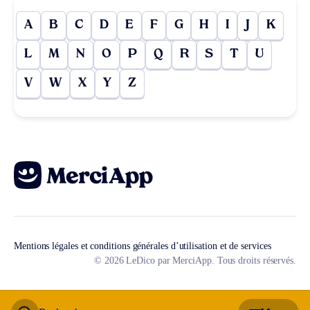
A
B
C
D
E
F
G
H
I
J
K
L
M
N
O
P
Q
R
S
T
U
V
W
X
Y
Z
Mentions légales et conditions générales d’utilisation et de services
© 2026 LeDico par MerciApp. Tous droits réservés.