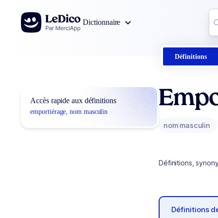
Aller au contenu
Co
Dictionnaire
0
r
Définitions
Empo
Accès rapide aux définitions
emportiérage, nom masculin
nom masculin
Définitions, synon
Définitions 