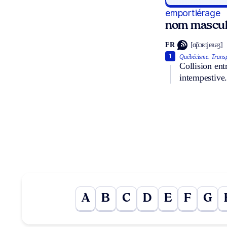
emportiérage
nom mascul
FR
[ɑ̃pɔʀtjeʀaʒ]
1
Québécisme.
Transp
Collision ent
intempestive
A
B
C
D
E
F
G