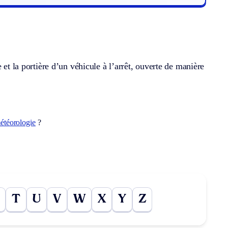
 et la portière d’un véhicule à l’arrêt, ouverte de manière
étéorologie
?
T
U
V
W
X
Y
Z