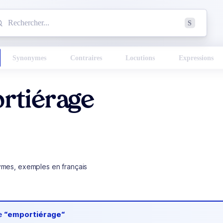
mmencez à chercher un mot dans le dictionnaire :
S
esults found.
Synonymes
Contraires
Locutions
Expressions
rtiérage
ymes, exemples en français
de
“emportiérage“