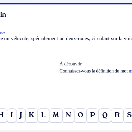
in
ort.
re un véhicule, spécialement un deux-roues, circulant sur la voie
.
À découvrir
Connaissez-vous la définition du mot
m
H
I
J
K
L
M
N
O
P
Q
R
S