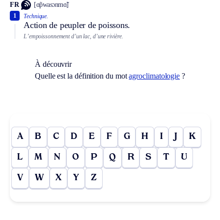
FR
[ɑ̃pwasɔnmɑ̃]
1
Technique.
Action de peupler de poissons.
L’empoissonnement d’un lac, d’une rivière.
À découvrir
Quelle est la définition du mot
agroclimatologie
?
A
B
C
D
E
F
G
H
I
J
K
L
M
N
O
P
Q
R
S
T
U
V
W
X
Y
Z