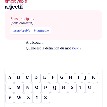
employable
adjectif
Sens principaux
[Sens commun]
inemployable
inutilisable
À découvrir
Quelle est la définition du mot
souk
?
A
B
C
D
E
F
G
H
I
J
K
L
M
N
O
P
Q
R
S
T
U
V
W
X
Y
Z