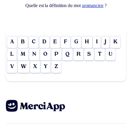
Quelle est la définition du mot
uromancien
?
A
B
C
D
E
F
G
H
I
J
K
L
M
N
O
P
Q
R
S
T
U
V
W
X
Y
Z