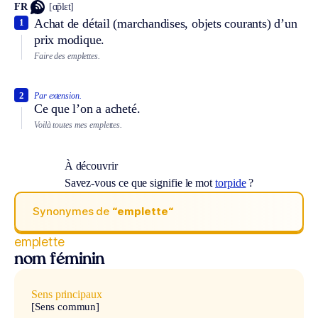
FR
[ɑ̃plɛt]
Achat de détail (marchandises, objets courants) d’un
1
prix modique.
Faire des emplettes.
2
Par extension.
Ce que l’on a acheté.
Voilà toutes mes emplettes.
À découvrir
Savez-vous ce que signifie le mot
torpide
?
Synonymes de
“emplette“
emplette
nom féminin
Sens principaux
[Sens commun]