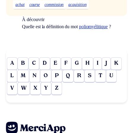
achat
course
commission
acquisition
À découvrir
Quelle est la définition du mot
poliomyélitique
?
A
B
C
D
E
F
G
H
I
J
K
L
M
N
O
P
Q
R
S
T
U
V
W
X
Y
Z