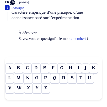
FR
[ɑ̃piʀisite]
1
Didactique.
Caractère empirique d’une pratique, d’une
connaissance basé sur l’expérimentation.
À découvrir
Savez-vous ce que signifie le mot
camembert
?
A
B
C
D
E
F
G
H
I
J
K
L
M
N
O
P
Q
R
S
T
U
V
W
X
Y
Z