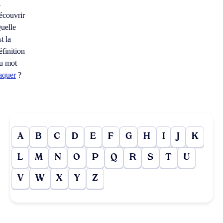
À
écouvrir
uelle
st la
éfinition
u mot
aquer
?
A
B
C
D
E
F
G
H
I
J
K
L
M
N
O
P
Q
R
S
T
U
V
W
X
Y
Z