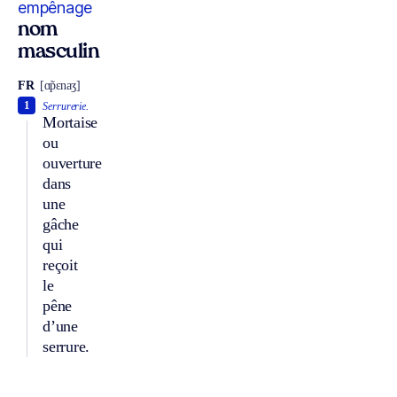
empênage
nom
masculin
FR
[ɑ̃pɛnaʒ]
1
Serrurerie.
Mortaise
ou
ouverture
dans
une
gâche
qui
reçoit
le
pêne
d’une
serrure.