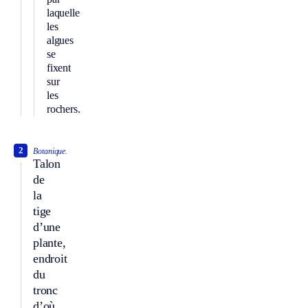
laquelle
les
algues
se
fixent
sur
les
rochers.
2
Botanique.
Talon
de
la
tige
d’une
plante,
endroit
du
tronc
d’où