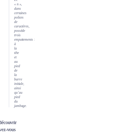
« n »,
dans
certaines
polices
de
caractères,
possède
trois
empattements :
à
la
tête
et
au
pied
de
la
barre
initiale,
ainsi
qu’au
pied
du
jambage.
découvrir
vez-vous