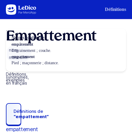
Aller au contenu
Définitions
Empattement
Ne pas confondre
empâtement
nom
Engraissement ; couche.
empattement
masculin
Pied ; maçonnerie ; distance.
Définitions,
synonymes,
exemples
en français
Définitions de
“empattement“
empattement