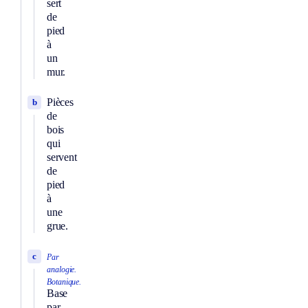
sert
de
pied
à
un
mur.
Pièces
b
de
bois
qui
servent
de
pied
à
une
grue.
c
Par
analogie.
Botanique.
Base
par