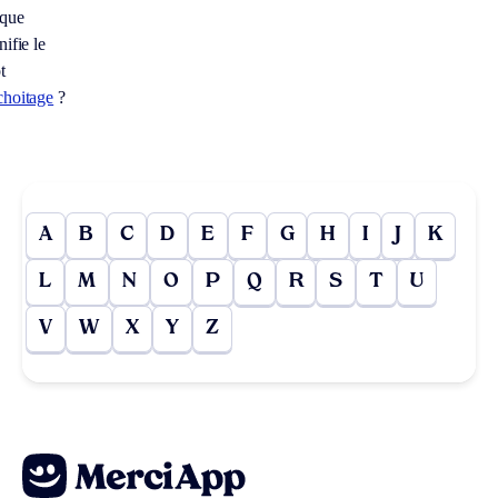
 que
nifie le
t
choitage
?
A
B
C
D
E
F
G
H
I
J
K
L
M
N
O
P
Q
R
S
T
U
V
W
X
Y
Z