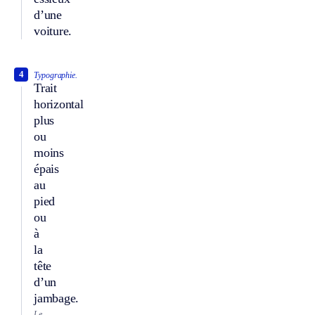
d’une
voiture.
4
Typographie.
Trait
horizontal
plus
ou
moins
épais
au
pied
ou
à
la
tête
d’un
jambage.
Le