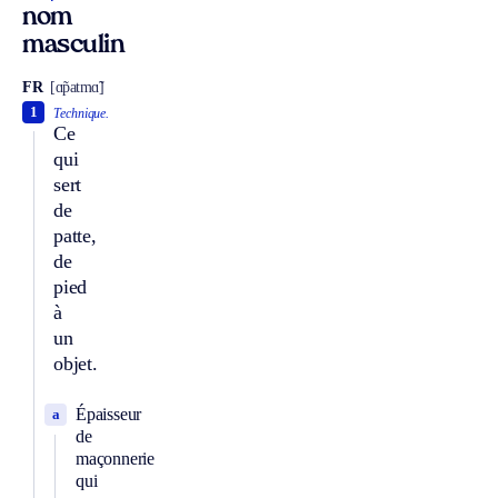
nom
masculin
FR
[ɑ̃patmɑ̃]
1
Technique.
Ce
qui
sert
de
patte,
de
pied
à
un
objet.
Épaisseur
a
de
maçonnerie
qui