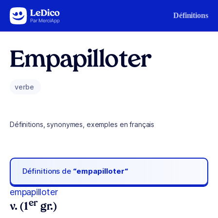
Aller au contenu
Définitions
Empapilloter
verbe
Définitions, synonymes, exemples en français
Définitions de
“empapilloter“
empapilloter
er
v. (1
gr.)