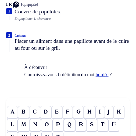
FR
[ɑ̃papijɔte]
Couvrir de papillotes.
1
Empapilloter la chevelure.
2
Cuisine.
Placer un aliment dans une papillote avant de le cuire
au four ou sur le gril.
À découvrir
Connaissez-vous la définition du mot
bordée
?
A
B
C
D
E
F
G
H
I
J
K
L
M
N
O
P
Q
R
S
T
U