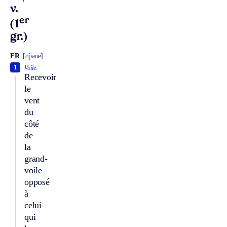
v.
er
(1
gr.)
FR
[ɑ̃pane]
1
Voile.
Recevoir
le
vent
du
côté
de
la
grand-
voile
opposé
à
celui
qui