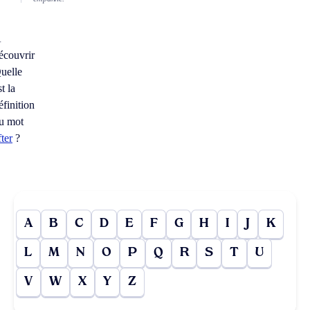
À
écouvrir
uelle
st la
éfinition
u mot
fter
?
A
B
C
D
E
F
G
H
I
J
K
L
M
N
O
P
Q
R
S
T
U
V
W
X
Y
Z