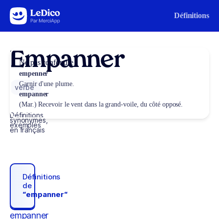
Aller au contenu
Définitions
Empanner
Ne pas confondre
empenner
Garnir d'une plume.
verbe
empanner
(Mar.) Recevoir le vent dans la grand-voile, du côté opposé.
Définitions,
synonymes,
exemples
en français
Définitions
de
“empanner“
empanner