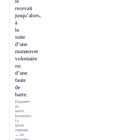
le
recevait
jusqu’alors,
à
la
suite
d’une
manœuvre
volontaire
ou
d’une
faute
de
barre.
Empanner
un
navire.
Intransitivt.
Le
navire
empanne,
→ est
empanné.