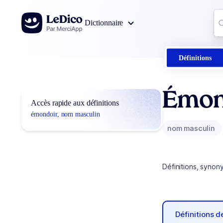
Aller au contenu
Co
Dictionnaire
0
r
Définitions
Émon
Accès rapide aux définitions
émondoir, nom masculin
nom masculin
Définitions, synon
Définitions 