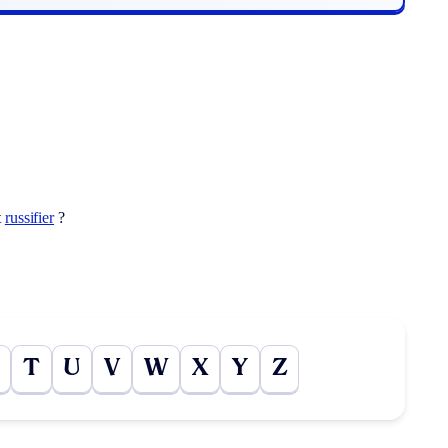
t
russifier
?
T
U
V
W
X
Y
Z