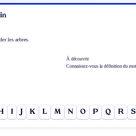
in
er les arbres.
À découvrir
Connaissez-vous la définition du mo
H
I
J
K
L
M
N
O
P
Q
R
S