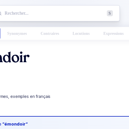
mmencez à chercher un mot dans le dictionnaire :
S
esults found.
Synonymes
Contraires
Locutions
Expressions
doir
ymes, exemples en français
de
“émondoir“