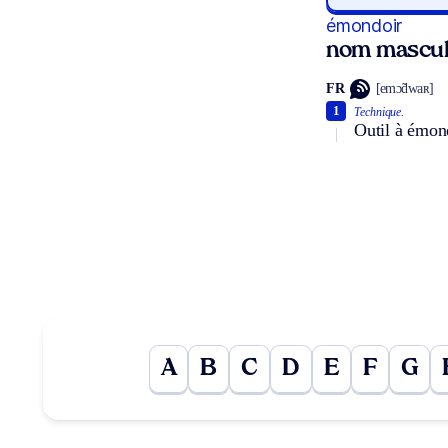
émondoir
nom mascul
FR
[emɔ̃dwaʀ]
1
Technique.
Outil à émond
A
B
C
D
E
F
G