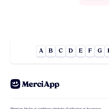
A
B
C
D
E
F
G
Mentions légales et conditions générales d’utilisation et de services