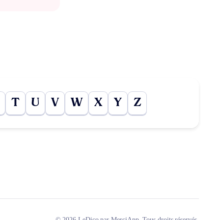
T
U
V
W
X
Y
Z
© 2026 LeDico par MerciApp. Tous droits réservés.