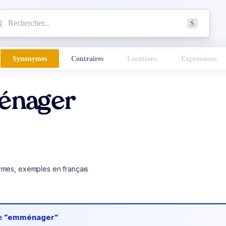
mmencez à chercher un mot dans le dictionnaire :
S
esults found.
Synonymes
Contraires
Locutions
Expressions
nager
ymes, exemples en français
de
“emménager“