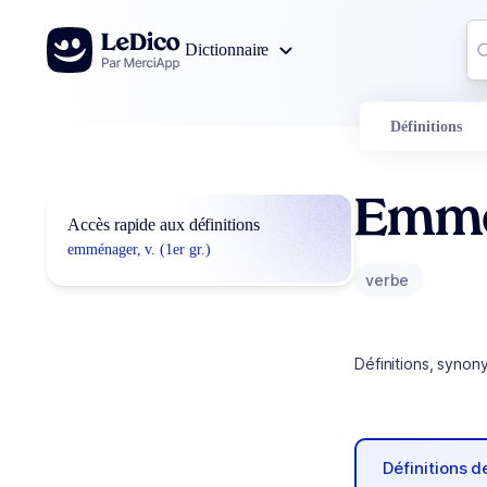
Aller au contenu
Co
Dictionnaire
0
r
Définitions
Emmé
Accès rapide aux définitions
emménager, v. (1er gr.)
verbe
Définitions, synon
Définitions 