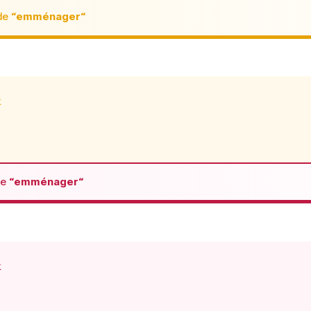
de
“emménager“
x
de
“emménager“
x