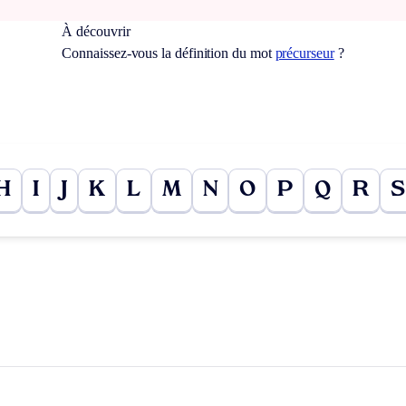
À découvrir
Connaissez-vous la définition du mot
précurseur
?
H
I
J
K
L
M
N
O
P
Q
R
S