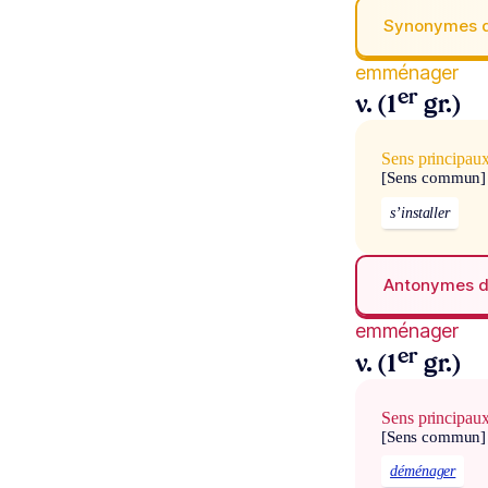
Synonymes 
emménager
er
v. (1
gr.)
Sens principau
[Sens commun]
s’installer
Antonymes 
emménager
er
v. (1
gr.)
Sens principau
[Sens commun]
déménager