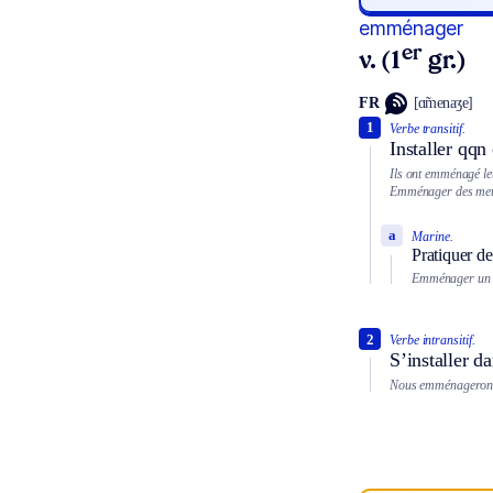
emménager
er
v. (1
gr.)
FR
[ɑ̃menaʒe]
1
Verbe transitif.
Installer qq
Ils ont emménagé leu
Emménager des meu
a
Marine.
Pratiquer de
Emménager un 
2
Verbe intransitif.
S’installer d
Nous emménagerons 