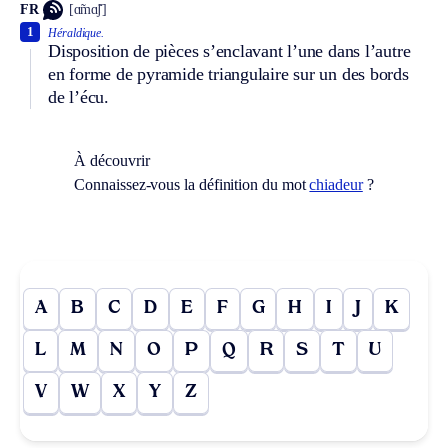
FR
[ɑ̃mɑ̃ʃ]
1
Héraldique.
Disposition de pièces s’enclavant l’une dans l’autre
en forme de pyramide triangulaire sur un des bords
de l’écu.
À découvrir
Connaissez-vous la définition du mot
chiadeur
?
A
B
C
D
E
F
G
H
I
J
K
L
M
N
O
P
Q
R
S
T
U
V
W
X
Y
Z