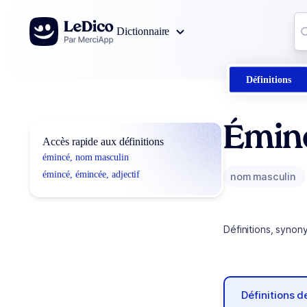
Aller au contenu
Co
Dictionnaire
0
r
Définitions
Émin
Accès rapide aux définitions
émincé, nom masculin
émincé, émincée, adjectif
nom masculin
Définitions, synon
Définitions 