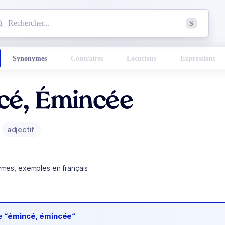
mmencez à chercher un mot dans le dictionnaire :
S
esults found.
Synonymes
Contraires
Locutions
Expressions
cé, Émincée
adjectif
ymes, exemples en français
de
“émincé, émincée“