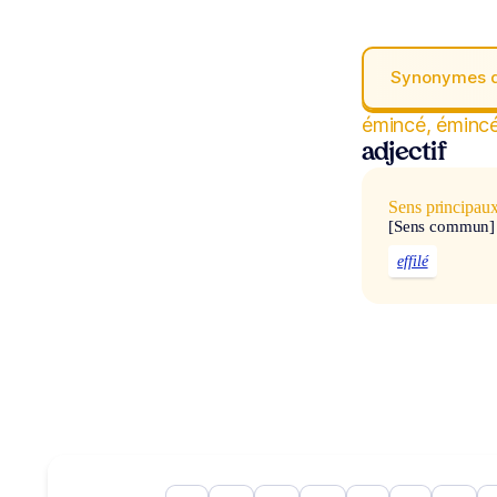
Synonymes 
émincé, éminc
adjectif
Sens principau
[Sens commun]
effilé