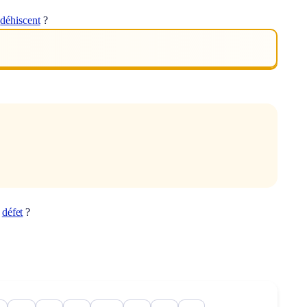
t
déhiscent
?
t
défet
?