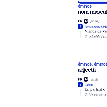
émincé
nom mascul
FR
[emɛ̃se]
1
Participe passé pri
Viande de vea
Un émincé de gigot.
émincé, éminc
adjectif
FR
[emɛ̃se]
1
Cuisine.
En parlant d’
Un foie gras sur lit