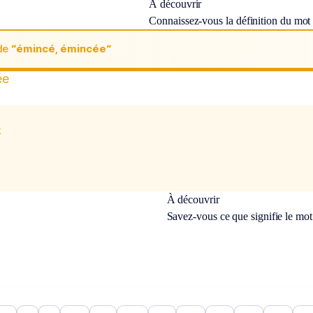
À découvrir
Connaissez-vous la définition du mo
de
“émincé, émincée“
ée
x
À découvrir
Savez-vous ce que signifie le mo