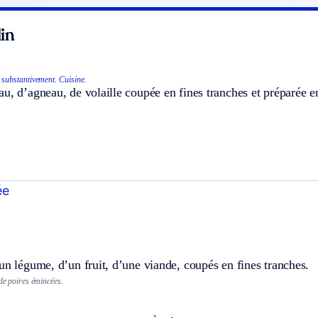
in
s substantivement.
Cuisine.
u, d’agneau, de volaille coupée en fines tranches et préparée e
ée
un légume, d’un fruit, d’une viande, coupés en fines tranches.
 de poires émincées.