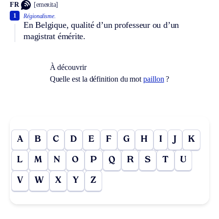
FR
[emeʀita]
1
Régionalisme.
En Belgique, qualité d’un professeur ou d’un
magistrat émérite.
À découvrir
Quelle est la définition du mot
paillon
?
A
B
C
D
E
F
G
H
I
J
K
L
M
N
O
P
Q
R
S
T
U
V
W
X
Y
Z