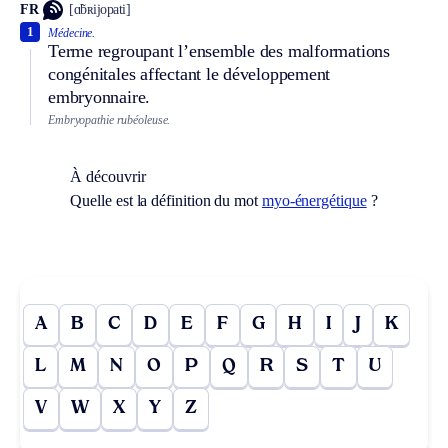
FR
[ɑ̃bʀijopati]
1
Médecine.
Terme regroupant l’ensemble des malformations
congénitales affectant le développement
embryonnaire.
Embryopathie rubéoleuse.
À découvrir
Quelle est la définition du mot
myo-énergétique
?
A
B
C
D
E
F
G
H
I
J
K
L
M
N
O
P
Q
R
S
T
U
V
W
X
Y
Z