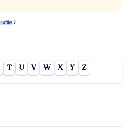
soufflet
?
T
U
V
W
X
Y
Z