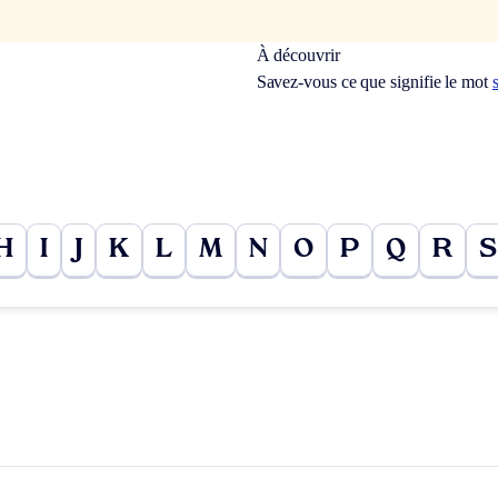
À découvrir
Savez-vous ce que signifie le mot
H
I
J
K
L
M
N
O
P
Q
R
S