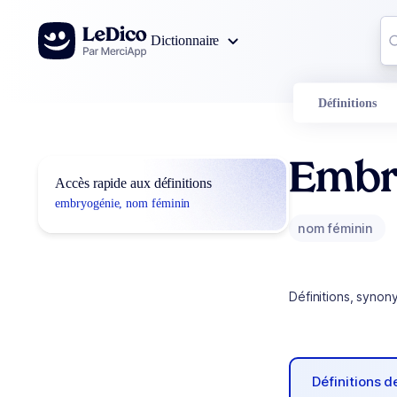
Aller au contenu
Co
Dictionnaire
0
r
Définitions
Embr
Accès rapide aux définitions
embryogénie, nom féminin
nom féminin
Définitions, synon
Définitions 