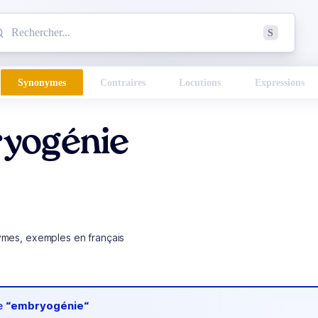
mmencez à chercher un mot dans le dictionnaire :
S
esults found.
Synonymes
Contraires
Locutions
Expressions
yogénie
ymes, exemples en français
de
“embryogénie“