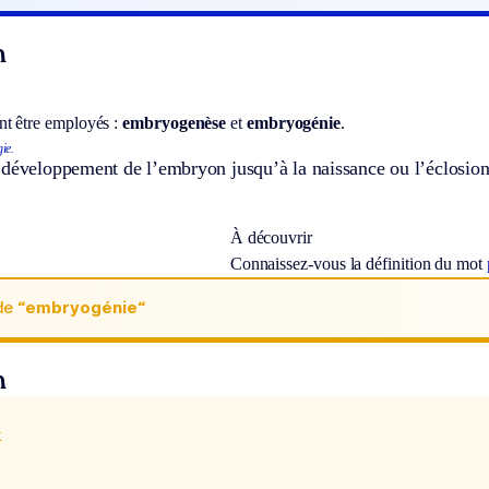
n
t être employés :
embryogenèse
et
embryogénie
.
ie.
développement de l’embryon jusqu’à la naissance ou l’éclosion,
À découvrir
Connaissez-vous la définition du mot
de
“embryogénie“
n
x