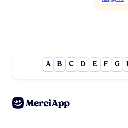
A
B
C
D
E
F
G