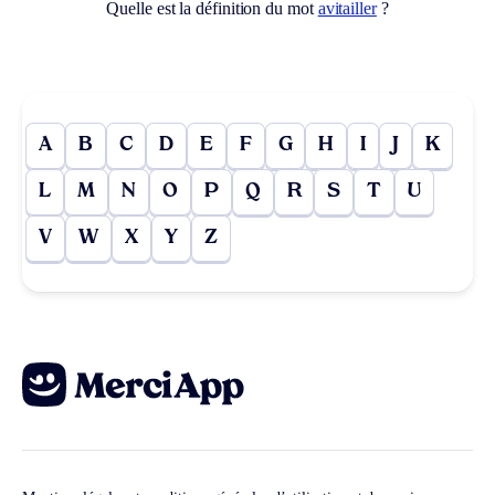
Quelle est la définition du mot
avitailler
?
A
B
C
D
E
F
G
H
I
J
K
L
M
N
O
P
Q
R
S
T
U
V
W
X
Y
Z