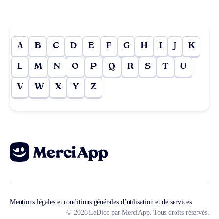
A
B
C
D
E
F
G
H
I
J
K
L
M
N
O
P
Q
R
S
T
U
V
W
X
Y
Z
Mentions légales et conditions générales d’utilisation et de services
© 2026 LeDico par MerciApp. Tous droits réservés.