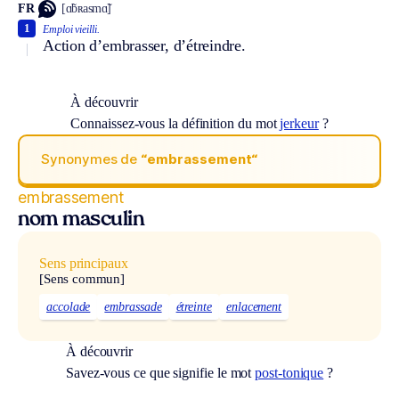
FR
[ɑ̃bʀasmɑ̃]
1
Emploi vieilli.
Action d’embrasser, d’étreindre.
À découvrir
Connaissez-vous la définition du mot
jerkeur
?
Synonymes de
“embrassement“
embrassement
nom masculin
Sens principaux
[Sens commun]
accolade
embrassade
étreinte
enlacement
À découvrir
Savez-vous ce que signifie le mot
post-tonique
?