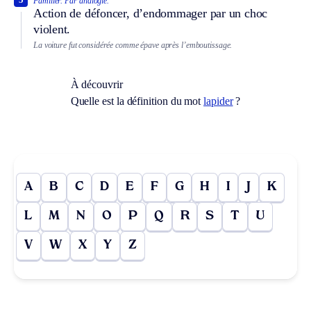
Familier.
Par analogie.
Action de défoncer, d’endommager par un choc
violent.
La voiture fut considérée comme épave après l’emboutissage.
À découvrir
Quelle est la définition du mot
lapider
?
A
B
C
D
E
F
G
H
I
J
K
L
M
N
O
P
Q
R
S
T
U
V
W
X
Y
Z