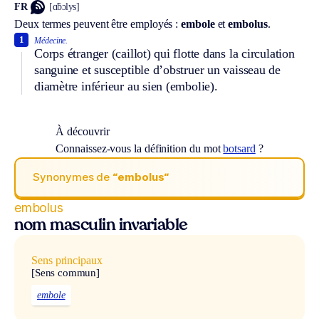
FR
[ɑ̃bɔlys]
Deux termes peuvent être employés :
embole
et
embolus
.
1
Médecine.
Corps étranger (caillot) qui flotte dans la circulation
sanguine et susceptible d’obstruer un vaisseau de
diamètre inférieur au sien (embolie).
À découvrir
Connaissez-vous la définition du mot
botsard
?
Synonymes de
“embolus“
embolus
nom masculin invariable
Sens principaux
[Sens commun]
embole