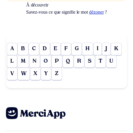
À découvrir
Savez-vous ce que signifie le mot
dézoner
?
A
B
C
D
E
F
G
H
I
J
K
L
M
N
O
P
Q
R
S
T
U
V
W
X
Y
Z