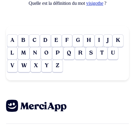
Quelle est la définition du mot
visigothe
?
A
B
C
D
E
F
G
H
I
J
K
L
M
N
O
P
Q
R
S
T
U
V
W
X
Y
Z